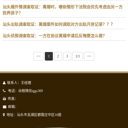
汕头婚外情调查取证：离婚时，哪些情形下法院会优先考虑由另一方
抚养孩子？
汕头出轨调查取证：离婚案件如何调取对方出轨开房记录？？？
汕头侦探调查取证：一方在协议离婚申请后反悔要怎么做？
<<
1
2
3
1/3
>>
联系人：王经理
电话：出租微信tggs369
传真：
邮箱：
地址：汕头市龙湖区碧霞庄中区16座